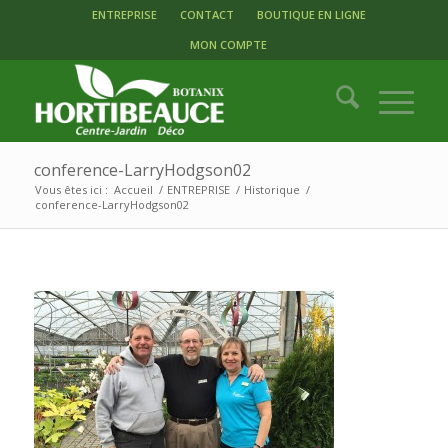
ENTREPRISE
CONTACT
BOUTIQUE EN LIGNE
MON COMPTE
conference-LarryHodgson02
Vous êtes ici :
Accueil
/
ENTREPRISE
/
Historique
/
conference-LarryHodgson02