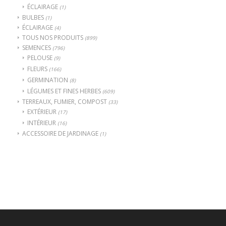
ÉCLAIRAGE
(1)
BULBES
(1)
ÉCLAIRAGE
(4)
TOUS NOS PRODUITS
(899)
SEMENCES
(796)
PELOUSE
(9)
FLEURS
(166)
GERMINATION
(8)
LÉGUMES ET FINES HERBES
(609)
TERREAUX, FUMIER, COMPOST
(33)
EXTÉRIEUR
(17)
INTÉRIEUR
(16)
ACCESSOIRE DE JARDINAGE
(1)