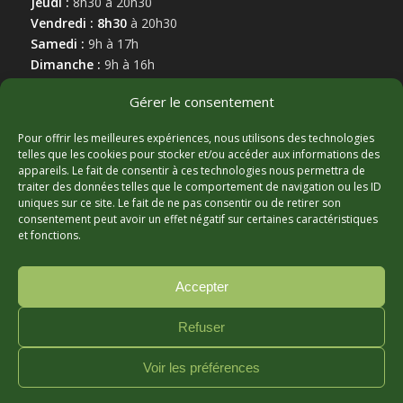
Jeudi :
8h30 à 20h30
Vendredi : 8h30
à 20h30
Samedi :
9h à 17h
Dimanche :
9h à 16h
Gérer le consentement
Pour offrir les meilleures expériences, nous utilisons des technologies
telles que les cookies pour stocker et/ou accéder aux informations des
appareils. Le fait de consentir à ces technologies nous permettra de
MARCHAND AFFILIÉ
traiter des données telles que le comportement de navigation ou les ID
uniques sur ce site. Le fait de ne pas consentir ou de retirer son
consentement peut avoir un effet négatif sur certaines caractéristiques
et fonctions.
Accepter
Refuser
© Copyright - Hortibeauce, 2025 - Conception :
Zonart
Voir les préférences
Communications