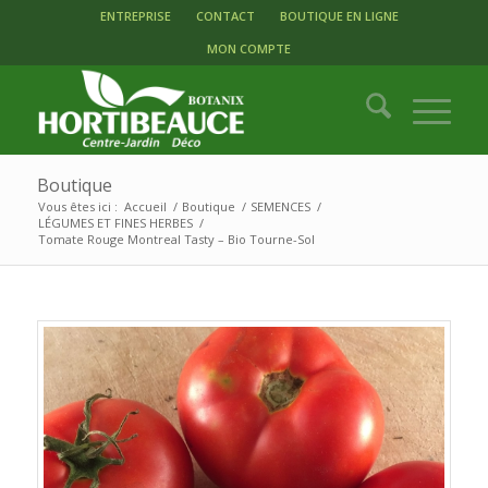
ENTREPRISE
CONTACT
BOUTIQUE EN LIGNE
MON COMPTE
Boutique
Vous êtes ici :
Accueil
/
Boutique
/
SEMENCES
/
LÉGUMES ET FINES HERBES
/
Tomate Rouge Montreal Tasty – Bio Tourne-Sol