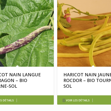
COT NAIN LANGUE
HARICOT NAIN JAUN
RAGON – BIO
ROCDOR – BIO TOUR
NE-SOL
SOL
ES DÉTAILS
VOIR LES DÉTAILS