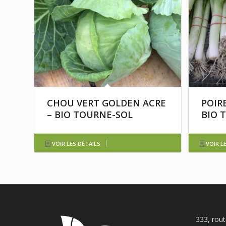
CHOU VERT GOLDEN ACRE
POIR
– BIO TOURNE-SOL
BIO 
VOIR LES DÉTAILS
VOIR L
333, rou