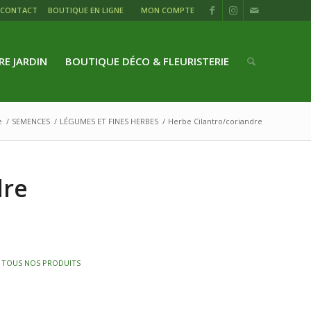
CONTACT
BOUTIQUE EN LIGNE
MON COMPTE
RE JARDIN
BOUTIQUE DÉCO & FLEURISTERIE
e
/
SEMENCES
/
LÉGUMES ET FINES HERBES
/
Herbe Cilantro/coriandre
dre
,
TOUS NOS PRODUITS