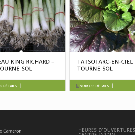
EAU KING RICHARD –
TATSOI ARC-EN-CIEL 
TOURNE-SOL
TOURNE-SOL
ES DÉTAILS
VOIR LES DÉTAILS
HEURES D’OUVERTURE
te Cameron
CENTRE JARDIN