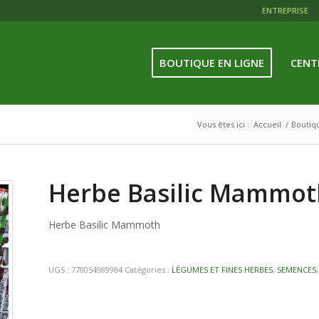
ENTREPRISE
BOUTIQUE EN LIGNE
CENT
Vous êtes ici :
Accueil
/
Boutiq
Herbe Basilic Mammot
Herbe Basilic Mammoth
UGS :
778054989984
Catégories :
LÉGUMES ET FINES HERBES
,
SEMENCES