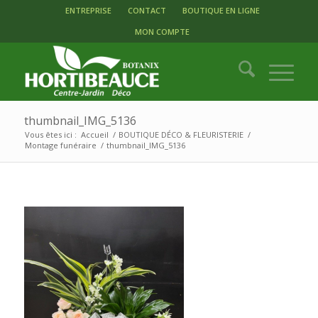
ENTREPRISE
CONTACT
BOUTIQUE EN LIGNE
MON COMPTE
thumbnail_IMG_5136
Vous êtes ici :
Accueil
/
BOUTIQUE DÉCO & FLEURISTERIE
/
Montage funéraire
/
thumbnail_IMG_5136