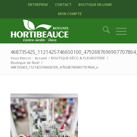
ENTREPRISE
CONTACT
BOUTIQUE EN LIGNE
MON COMPTE
468735425_1121425746650100_4792687696907707864
Vous êtes ici :
Accueil
/
BOUTIQUE DÉCO & FLEURISTERIE
/
Boutique de Noël
/
468735425_1121425746650100_4792687696907707864_n