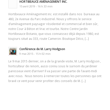
HORTIBEAUCE AMÉNAGEMENT INC.
15 avril 2019 - 16 h 33 min
Hortibeauce Aménagement inc. est installé dans nos bureaux au
480, 2e Avenue du Parc-Industriel. Nous y offrons le service
d’aménagement paysager résidentiel et commercial et bien sûr,
notre Cour à Béton et Vrac et tourbe. Notre Centre Jardin
Hortibeauce Botanix, que vous connaissez déjà depuis 1980, est
toujours situé au 333, route Cameron. Boutique Déco, […]
Conférence de M. Larry Hodgson
9 mai 2015 - 15 h 02 min
Le 9 mai 2015 dernier, on a de la grande visite, M. Larry Hodgson ,
horticulteur de renom, aussi connu sous le surnom du jardinier
paresseux vient d’arriver! Il va passer une partie de l’avant-midi
avec nous. Nous tenons à remercier toutes les personnes qui ont
bravé ce vent pour venir profiter des conseils de M. […]