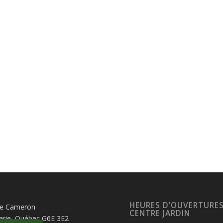
HEURES D’OUVERTURE
te Cameron
CENTRE JARDIN
arie, Québec G6E 3E2