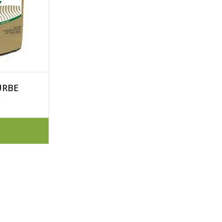
URBE
)