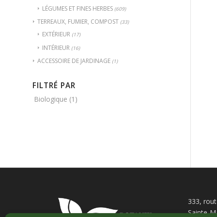
LÉGUMES ET FINES HERBES
(609)
TERREAUX, FUMIER, COMPOST
(33)
EXTÉRIEUR
(17)
INTÉRIEUR
(16)
ACCESSOIRE DE JARDINAGE
(1)
FILTRÉ PAR
Biologique
(1)
333, rou
Sainte-M