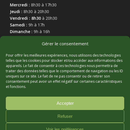
Mercredi :
8h30 à 17h30
Jeudi :
8h30 à 20h30
Vendredi : 8h30
à 20h30
Samedi :
9h à 17h
Dimanche :
9h à 16h
Gérer le consentement
Pour offrir les meilleures expériences, nous utilisons des technologies
telles que les cookies pour stocker et/ou accéder aux informations des
appareils. Le fait de consentir à ces technologies nous permettra de
MARCHAND AFFILIÉ
traiter des données telles que le comportement de navigation ou les ID
uniques sur ce site. Le fait de ne pas consentir ou de retirer son
consentement peut avoir un effet négatif sur certaines caractéristiques
et fonctions.
Accepter
Refuser
© Copyright - Hortibeauce, 2025 - Conception :
Zonart
Voir les préférences