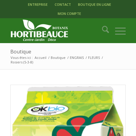
ENTREPRISE
CONTACT
BOUTIQUE EN LIGNE
MON COMPTE
Boutique
Vous êtes ici :
Accueil
/
Boutique
/
ENGRAIS
/
FLEURS
/
Rosiers (5-3-8)