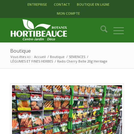
ENTREPRISE
CONTACT
BOUTIQUE EN LIGNE
MON COMPTE
Boutique
Vous êtes ici :
Accueil
/
Boutique
/
SEMENCES
/
LÉGUMES ET FINES HERBES
/
Radis Cherry Belle 20g Heritage