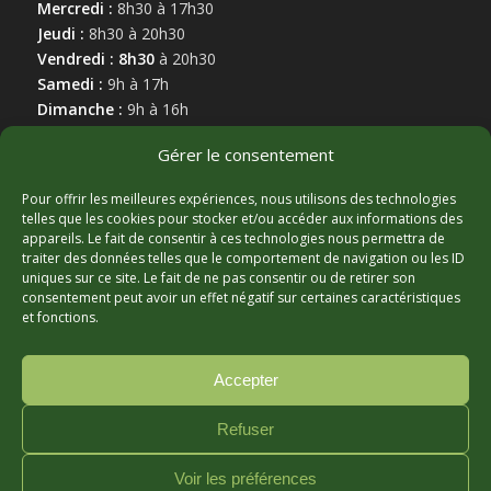
Mercredi :
8h30 à 17h30
Jeudi :
8h30 à 20h30
Vendredi : 8h30
à 20h30
Samedi :
9h à 17h
Dimanche :
9h à 16h
Gérer le consentement
Pour offrir les meilleures expériences, nous utilisons des technologies
telles que les cookies pour stocker et/ou accéder aux informations des
appareils. Le fait de consentir à ces technologies nous permettra de
MARCHAND AFFILIÉ
traiter des données telles que le comportement de navigation ou les ID
uniques sur ce site. Le fait de ne pas consentir ou de retirer son
consentement peut avoir un effet négatif sur certaines caractéristiques
et fonctions.
Accepter
Refuser
© Copyright - Hortibeauce, 2025 - Conception :
Zonart
Voir les préférences
Communications