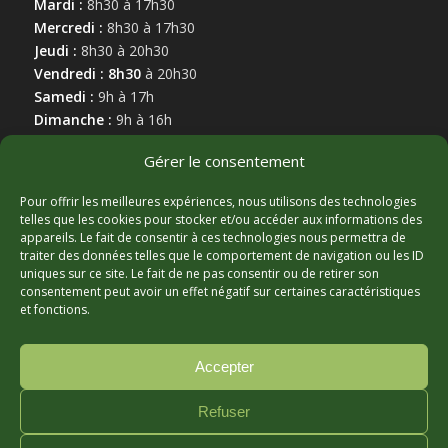
Mardi :
8h30 à 17h30
Mercredi :
8h30 à 17h30
Jeudi :
8h30 à 20h30
Vendredi : 8h30
à 20h30
Samedi :
9h à 17h
Dimanche :
9h à 16h
Gérer le consentement
Pour offrir les meilleures expériences, nous utilisons des technologies
telles que les cookies pour stocker et/ou accéder aux informations des
appareils. Le fait de consentir à ces technologies nous permettra de
MARCHAND AFFILIÉ
traiter des données telles que le comportement de navigation ou les ID
uniques sur ce site. Le fait de ne pas consentir ou de retirer son
consentement peut avoir un effet négatif sur certaines caractéristiques
et fonctions.
Accepter
Refuser
© Copyright - Hortibeauce, 2025 - Conception :
Zonart