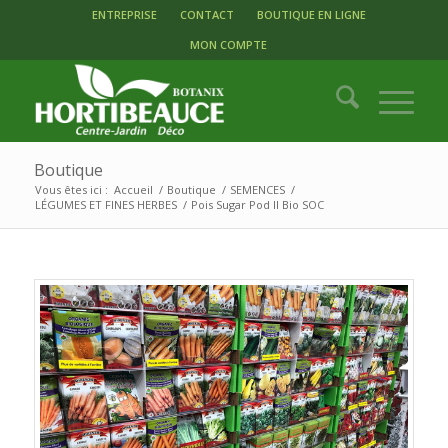
ENTREPRISE
CONTACT
BOUTIQUE EN LIGNE
MON COMPTE
Boutique
Vous êtes ici :
Accueil
/
Boutique
/
SEMENCES
/
LÉGUMES ET FINES HERBES
/
Pois Sugar Pod II Bio SOC