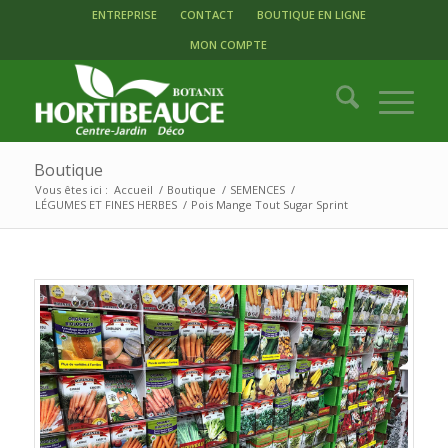
ENTREPRISE
CONTACT
BOUTIQUE EN LIGNE
MON COMPTE
Boutique
Vous êtes ici :
Accueil
/
Boutique
/
SEMENCES
/
LÉGUMES ET FINES HERBES
/
Pois Mange Tout Sugar Sprint