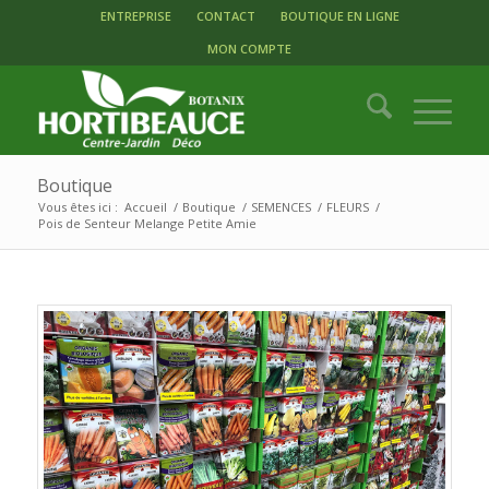
ENTREPRISE
CONTACT
BOUTIQUE EN LIGNE
MON COMPTE
Boutique
Vous êtes ici :
Accueil
/
Boutique
/
SEMENCES
/
FLEURS
/
Pois de Senteur Melange Petite Amie