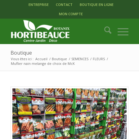
ENTREPRISE
CONTACT
BOUTIQUE EN LIGNE
MON COMPTE
Boutique
Vous êtes ici :
Accueil
/
Boutique
/
SEMENCES
/
FLEURS
/
Muflier nain melange de choix de McK