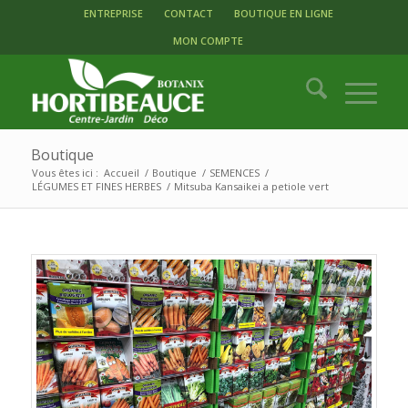
ENTREPRISE
CONTACT
BOUTIQUE EN LIGNE
MON COMPTE
Boutique
Vous êtes ici :
Accueil
/
Boutique
/
SEMENCES
/
LÉGUMES ET FINES HERBES
/
Mitsuba Kansaikei a petiole vert