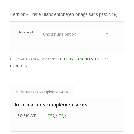
Plage
–
de
Herbionik Trèfle Blanc enrobé(enrobage sans pesticide)
prix :
23,99 $
à
Format
54,99 $
UGS :
67882217452
Catégories :
PELOUSE
,
SEMENCES
,
TOUS NOS
PRODUITS
Informations complémentaires
Informations complémentaires
FORMAT
750 g
,
2 kg