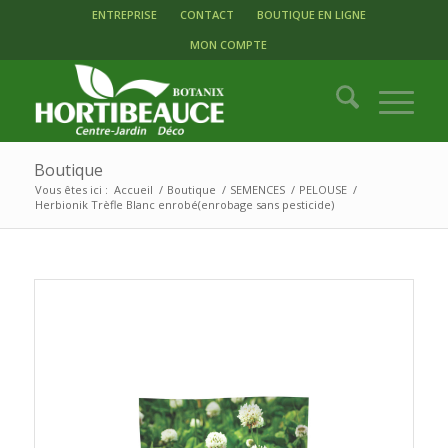
ENTREPRISE
CONTACT
BOUTIQUE EN LIGNE
MON COMPTE
Boutique
Vous êtes ici :
Accueil
/
Boutique
/
SEMENCES
/
PELOUSE
/
Herbionik Trèfle Blanc enrobé(enrobage sans pesticide)