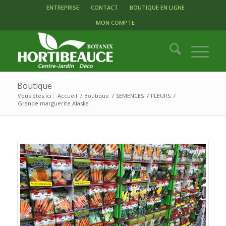
ENTREPRISE
CONTACT
BOUTIQUE EN LIGNE
MON COMPTE
Boutique
Vous êtes ici :
Accueil
/
Boutique
/
SEMENCES
/
FLEURS
/
Grande marguerite Alaska