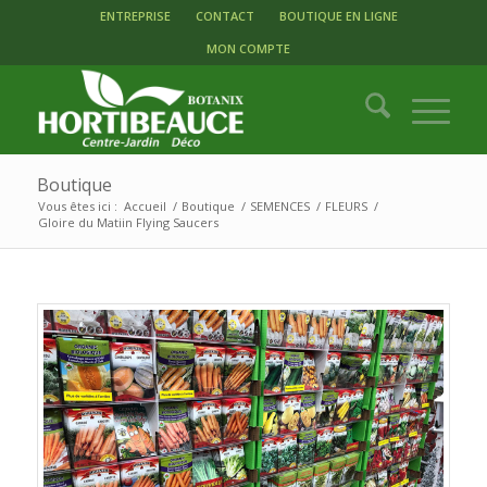
ENTREPRISE
CONTACT
BOUTIQUE EN LIGNE
MON COMPTE
Boutique
Vous êtes ici :
Accueil
/
Boutique
/
SEMENCES
/
FLEURS
/
Gloire du Matiin Flying Saucers