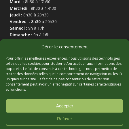
Mardi :
8h30 à 17h30
Mercredi :
8h30 à 17h30
Jeudi :
8h30 à 20h30
Vendredi : 8h30
à 20h30
Samedi :
9h à 17h
Dimanche :
9h à 16h
Gérer le consentement
Pour offrir les meilleures expériences, nous utilisons des technologies
telles que les cookies pour stocker et/ou accéder aux informations des
appareils. Le fait de consentir à ces technologies nous permettra de
MARCHAND AFFILIÉ
traiter des données telles que le comportement de navigation ou les ID
uniques sur ce site. Le fait de ne pas consentir ou de retirer son
consentement peut avoir un effet négatif sur certaines caractéristiques
et fonctions.
Accepter
Refuser
© Copyright - Hortibeauce, 2025 - Conception :
Zonart