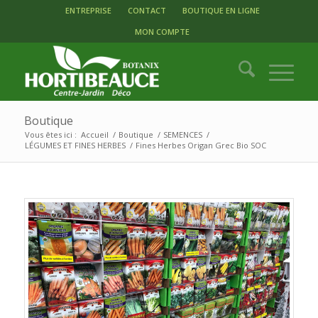
ENTREPRISE
CONTACT
BOUTIQUE EN LIGNE
MON COMPTE
Boutique
Vous êtes ici :
Accueil
/
Boutique
/
SEMENCES
/
LÉGUMES ET FINES HERBES
/
Fines Herbes Origan Grec Bio SOC