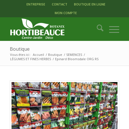
ENTREPRISE
CONTACT
BOUTIQUE EN LIGNE
MON COMPTE
Boutique
Vous êtes ici :
Accueil
/
Boutique
/
SEMENCES
/
LÉGUMES ET FINES HERBES
/
Epinard Bloomsdale ORG RS