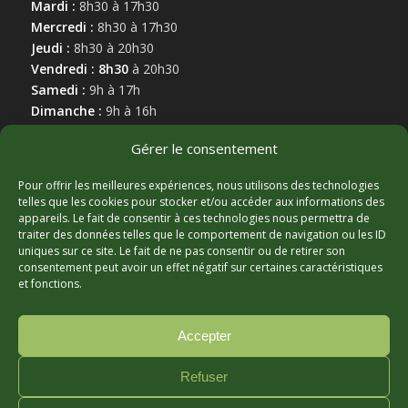
Mardi :
8h30 à 17h30
Mercredi :
8h30 à 17h30
Jeudi :
8h30 à 20h30
Vendredi : 8h30
à 20h30
Samedi :
9h à 17h
Dimanche :
9h à 16h
Gérer le consentement
Pour offrir les meilleures expériences, nous utilisons des technologies
telles que les cookies pour stocker et/ou accéder aux informations des
appareils. Le fait de consentir à ces technologies nous permettra de
MARCHAND AFFILIÉ
traiter des données telles que le comportement de navigation ou les ID
uniques sur ce site. Le fait de ne pas consentir ou de retirer son
consentement peut avoir un effet négatif sur certaines caractéristiques
et fonctions.
Accepter
Refuser
© Copyright - Hortibeauce, 2025 - Conception :
Zonart