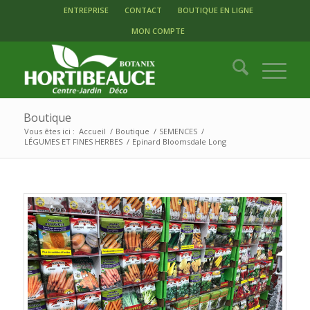
ENTREPRISE
CONTACT
BOUTIQUE EN LIGNE
MON COMPTE
Boutique
Vous êtes ici :
Accueil
/
Boutique
/
SEMENCES
/
LÉGUMES ET FINES HERBES
/
Epinard Bloomsdale Long