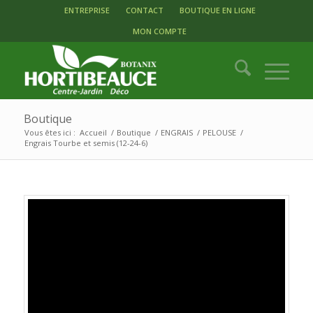
ENTREPRISE
CONTACT
BOUTIQUE EN LIGNE
MON COMPTE
Boutique
Vous êtes ici :
Accueil
/
Boutique
/
ENGRAIS
/
PELOUSE
/
Engrais Tourbe et semis (12-24-6)