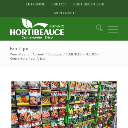
ENTREPRISE
CONTACT
BOUTIQUE EN LIGNE
MON COMPTE
Boutique
Vous êtes ici :
Accueil
/
Boutique
/
SEMENCES
/
FLEURS
/
Couverture fleur Arista