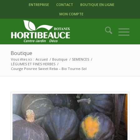
ENTREPRISE
CONTACT
BOUTIQUE EN LIGNE
MON COMPTE
Boutique
Vous êtes ici :
Accueil
/
Boutique
/
SEMENCES
/
LÉGUMES ET FINES HERBES
/
Courge Poivree Sweet Reba – Bio Tourne-Sol