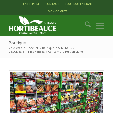
ENTREPRISE
CONTACT
BOUTIQUE EN LIGNE
MON COMPTE
Boutique
Vous êtes ici :
Accueil
/
Boutique
/
SEMENCES
/
LÉGUMES ET FINES HERBES
/
Concombre Huit en Ligne