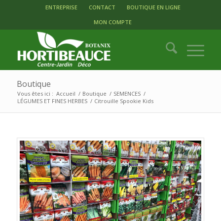
ENTREPRISE
CONTACT
BOUTIQUE EN LIGNE
MON COMPTE
Boutique
Vous êtes ici :
Accueil
/
Boutique
/
SEMENCES
/
LÉGUMES ET FINES HERBES
/
Citrouille Spookie Kids