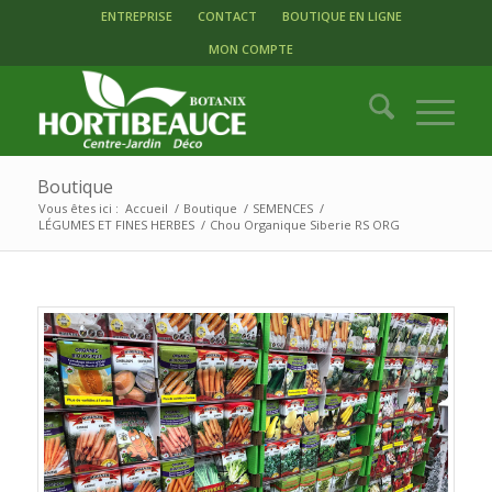
ENTREPRISE
CONTACT
BOUTIQUE EN LIGNE
MON COMPTE
Boutique
Vous êtes ici :
Accueil
/
Boutique
/
SEMENCES
/
LÉGUMES ET FINES HERBES
/
Chou Organique Siberie RS ORG