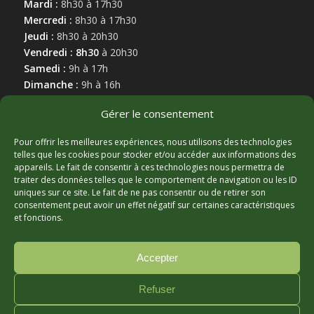
Mardi :
8h30 à 17h30
Mercredi :
8h30 à 17h30
Jeudi :
8h30 à 20h30
Vendredi : 8h30
à 20h30
Samedi :
9h à 17h
Dimanche :
9h à 16h
Gérer le consentement
Pour offrir les meilleures expériences, nous utilisons des technologies
telles que les cookies pour stocker et/ou accéder aux informations des
appareils. Le fait de consentir à ces technologies nous permettra de
MARCHAND AFFILIÉ
traiter des données telles que le comportement de navigation ou les ID
uniques sur ce site. Le fait de ne pas consentir ou de retirer son
consentement peut avoir un effet négatif sur certaines caractéristiques
et fonctions.
Accepter
Refuser
© Copyright - Hortibeauce, 2025 - Conception :
Zonart