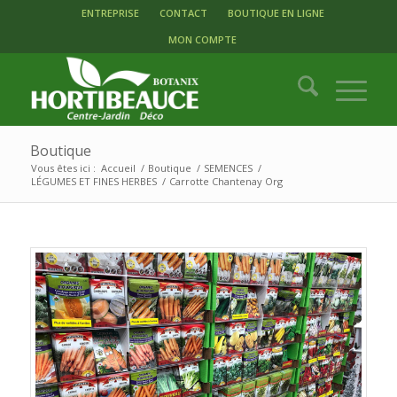
ENTREPRISE
CONTACT
BOUTIQUE EN LIGNE
MON COMPTE
Boutique
Vous êtes ici :
Accueil
/
Boutique
/
SEMENCES
/
LÉGUMES ET FINES HERBES
/
Carrotte Chantenay Org