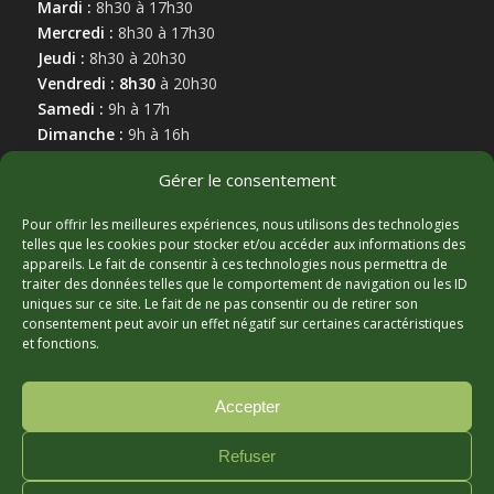
Mardi :
8h30 à 17h30
Mercredi :
8h30 à 17h30
Jeudi :
8h30 à 20h30
Vendredi : 8h30
à 20h30
Samedi :
9h à 17h
Dimanche :
9h à 16h
Gérer le consentement
Pour offrir les meilleures expériences, nous utilisons des technologies
telles que les cookies pour stocker et/ou accéder aux informations des
appareils. Le fait de consentir à ces technologies nous permettra de
MARCHAND AFFILIÉ
traiter des données telles que le comportement de navigation ou les ID
uniques sur ce site. Le fait de ne pas consentir ou de retirer son
consentement peut avoir un effet négatif sur certaines caractéristiques
et fonctions.
Accepter
Refuser
© Copyright - Hortibeauce, 2025 - Conception :
Zonart