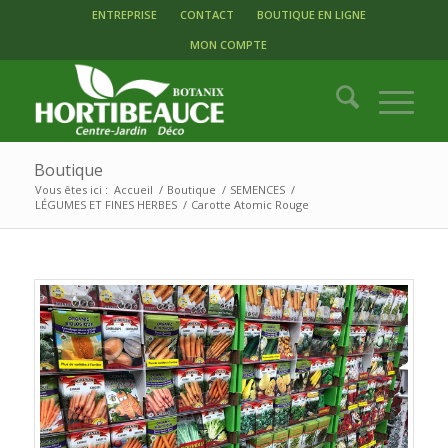
ENTREPRISE
CONTACT
BOUTIQUE EN LIGNE
MON COMPTE
Boutique
Vous êtes ici :
Accueil
/
Boutique
/
SEMENCES
/
LÉGUMES ET FINES HERBES
/
Carotte Atomic Rouge