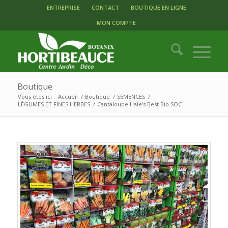
ENTREPRISE
CONTACT
BOUTIQUE EN LIGNE
MON COMPTE
Boutique
Vous êtes ici :
Accueil
/
Boutique
/
SEMENCES
/
LÉGUMES ET FINES HERBES
/
Cantaloupe Hale’s Best Bio SOC