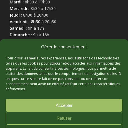
Mardi :
8h30 à 17h30
Mercredi :
8h30 à 17h30
Jeudi :
8h30 à 20h30
Vendredi : 8h30
à 20h30
Samedi :
9h à 17h
Dimanche :
9h à 16h
Gérer le consentement
Pour offrir les meilleures expériences, nous utilisons des technologies
telles que les cookies pour stocker et/ou accéder aux informations des
appareils. Le fait de consentir à ces technologies nous permettra de
MARCHAND AFFILIÉ
traiter des données telles que le comportement de navigation ou les ID
uniques sur ce site. Le fait de ne pas consentir ou de retirer son
consentement peut avoir un effet négatif sur certaines caractéristiques
et fonctions.
Accepter
Refuser
© Copyright - Hortibeauce, 2025 - Conception :
Zonart