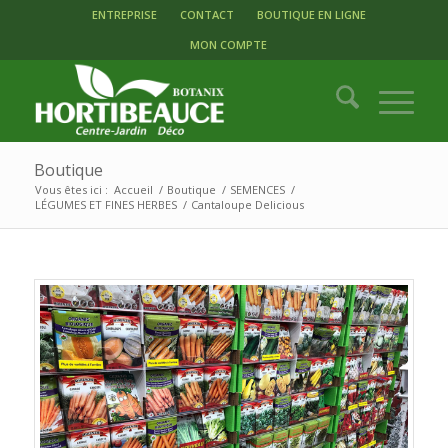
ENTREPRISE
CONTACT
BOUTIQUE EN LIGNE
MON COMPTE
Boutique
Vous êtes ici :
Accueil
/
Boutique
/
SEMENCES
/
LÉGUMES ET FINES HERBES
/
Cantaloupe Delicious