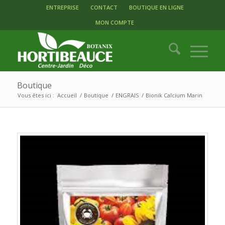
ENTREPRISE
CONTACT
BOUTIQUE EN LIGNE
MON COMPTE
Boutique
Vous êtes ici :
Accueil
/
Boutique
/
ENGRAIS
/
Bionik Calcium Marin