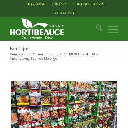
ENTREPRISE
CONTACT
BOUTIQUE EN LIGNE
MON COMPTE
Boutique
Vous êtes ici :
Accueil
/
Boutique
/
SEMENCES
/
FLEURS
/
Ancolie Long Spurred Melange