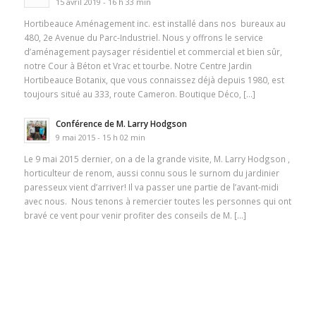
15 avril 2019 - 16 h 33 min
Hortibeauce Aménagement inc. est installé dans nos bureaux au
480, 2e Avenue du Parc-Industriel. Nous y offrons le service
d’aménagement paysager résidentiel et commercial et bien sûr,
notre Cour à Béton et Vrac et tourbe. Notre Centre Jardin
Hortibeauce Botanix, que vous connaissez déjà depuis 1980, est
toujours situé au 333, route Cameron. Boutique Déco, […]
Conférence de M. Larry Hodgson
9 mai 2015 - 15 h 02 min
Le 9 mai 2015 dernier, on a de la grande visite, M. Larry Hodgson ,
horticulteur de renom, aussi connu sous le surnom du jardinier
paresseux vient d’arriver! Il va passer une partie de l’avant-midi
avec nous. Nous tenons à remercier toutes les personnes qui ont
bravé ce vent pour venir profiter des conseils de M. […]