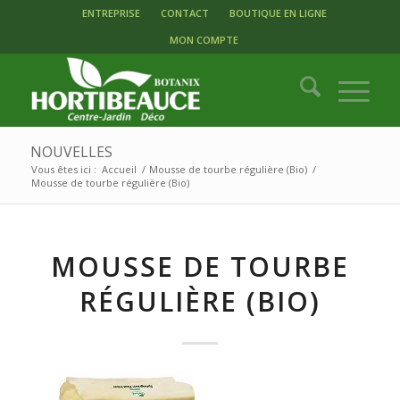
ENTREPRISE
CONTACT
BOUTIQUE EN LIGNE
MON COMPTE
NOUVELLES
Vous êtes ici :
Accueil
/
Mousse de tourbe régulière (Bio)
/
Mousse de tourbe régulière (Bio)
MOUSSE DE TOURBE
RÉGULIÈRE (BIO)