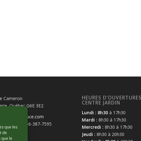
HEURES D’OUVERTURE
te Cameron
CENTRE JARDIN
arie, Québec G6E 3E2
Lundi : 8h30
à 17h30
rdin@hortibeauce.com
Mardi :
8h30 à 17h30
87-7595 – 1-866-387-7595
Mercredi :
8h30 à 17h30
es que les
87-7804
t de
Jeudi :
8h30 à 20h30
 que le