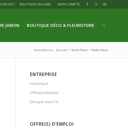
CONTACT
BOUTIQUE EN LIGNE
MON COMPTE
RE JARDIN
BOUTIQUE DÉCO & FLEURISTERIE
Vous êtes ici :
Accueil
/
Radis Raxe
/
Radis Raxe
ENTREPRISE
Historique
Offre(s) d’emploi
Envoyer mon CV
OFFRE(S) D’EMPLOI