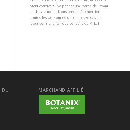
connu sous le surnom du jardinier paresseux
vient d’arriver! Il va passer une partie de l’avant-
midi avec nous. Nous tenons à remercier
toutes les personnes qui ont bravé ce vent
pour venir profiter des conseils de M. […]
S DU
MARCHAND AFFILIÉ