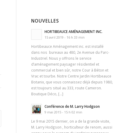
NOUVELLES
HORTIBEAUCE AMÉNAGEMENT INC.
15 avril 2019 - 16 h 33 min
Hortibeauce Aménagement inc. est installé
dans nos bureaux au 480, 2e Avenue du Parc-
Industriel. Nous y offrons le service
d’aménagement paysager résidentiel et
commercial et bien sûr, notre Cour à Béton et
Vrac et tourbe. Notre Centre Jardin Hortibeauce
Botanix, que vous connaissez déjà depuis 1980,
est toujours situé au 333, route Cameron.
Boutique Déco, […]
Conférence de M. Larry Hodgson
9 mai 2015 - 15 h 02 min
Le 9 mai 2015 dernier, on a de la grande visite,
M. Larry Hodgson , horticulteur de renom, aussi