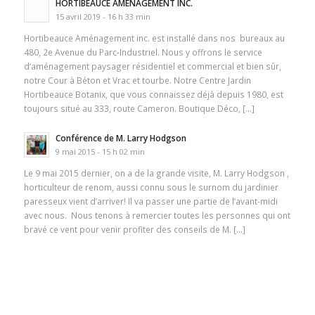
HORTIBEAUCE AMÉNAGEMENT INC.
15 avril 2019 - 16 h 33 min
Hortibeauce Aménagement inc. est installé dans nos bureaux au
480, 2e Avenue du Parc-Industriel. Nous y offrons le service
d’aménagement paysager résidentiel et commercial et bien sûr,
notre Cour à Béton et Vrac et tourbe. Notre Centre Jardin
Hortibeauce Botanix, que vous connaissez déjà depuis 1980, est
toujours situé au 333, route Cameron. Boutique Déco, […]
Conférence de M. Larry Hodgson
9 mai 2015 - 15 h 02 min
Le 9 mai 2015 dernier, on a de la grande visite, M. Larry Hodgson ,
horticulteur de renom, aussi connu sous le surnom du jardinier
paresseux vient d’arriver! Il va passer une partie de l’avant-midi
avec nous. Nous tenons à remercier toutes les personnes qui ont
bravé ce vent pour venir profiter des conseils de M. […]