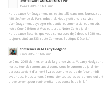
HORTIBEAUCE AMÉNAGEMENT INC.
15 avril 2019 - 16 h 33 min
Hortibeauce Aménagement inc. est installé dans nos bureaux au
480, 2e Avenue du Parc-Industriel. Nous y offrons le service
d’aménagement paysager résidentiel et commercial et bien sûr,
notre Cour à Béton et Vrac et tourbe. Notre Centre Jardin
Hortibeauce Botanix, que vous connaissez déjà depuis 1980, est
toujours situé au 333, route Cameron. Boutique Déco, […]
Conférence de M. Larry Hodgson
9 mai 2015 - 15 h 02 min
Le 9 mai 2015 dernier, on a de la grande visite, M. Larry Hodgson ,
horticulteur de renom, aussi connu sous le surnom du jardinier
paresseux vient d’arriver! Il va passer une partie de l’avant-midi
avec nous. Nous tenons à remercier toutes les personnes qui ont
bravé ce vent pour venir profiter des conseils de M. […]